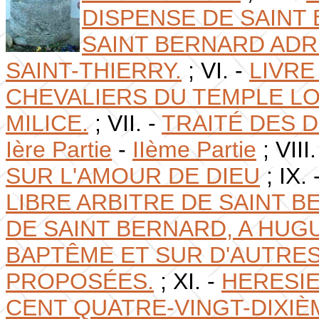
DISPENSE DE SAINT
SAINT BERNARD ADR
SAINT-THIERRY.
;
VI. -
LIVRE
CHEVALIERS DU TEMPLE L
MILICE.
;
VII. -
TRAITÉ DES 
Ière Partie
-
IIème Partie
; VIII.
SUR L'AMOUR DE DIEU
; IX. 
LIBRE ARBITRE DE SAINT B
DE SAINT BERNARD, A HUGU
BAPTÊME ET SUR D'AUTRES 
PROPOSÉES.
; XI. -
HERESIE
CENT QUATRE-VINGT-DIXIÈ