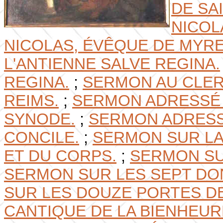
DE SA
NICOL
NICOLAS, ÉVÊQUE DE MYRE
L'ANTIENNE SALVE REGINA.
REGINA.
;
SERMON AU CLER
REIMS.
;
SERMON ADRESSÉ 
SYNODE.
;
SERMON ADRESS
CONCILE.
;
SERMON SUR LA
ET DU CORPS.
;
SERMON SU
SERMON SUR LES SEPT DON
SUR LES DOUZE PORTES D
CANTIQUE DE LA BIENHEUR