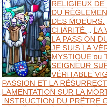
RELIGIEUX DE
DU RÈGLEMENT 
DES MOEURS.
CHARITÉ.
:
LA 
LA PASSION D
JE SUIS LA VÉ
MYSTIQUE ou 
SEIGNEUR SUR
VÉRITABLE VIGN
PASSION ET LA RÉSURRECT
LAMENTATION SUR LA MORT
INSTRUCTION DU PRÊTRE O