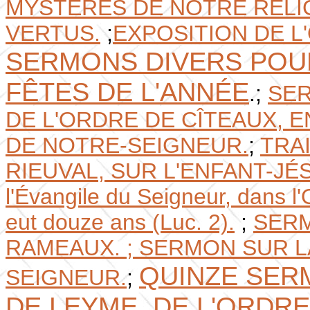
MYSTÈRES DE NOTRE RELI
VERTUS.
;
EXPOSITION DE L
SERMONS DIVERS POU
FÊTES DE L'ANNÉE
.;
SER
DE L'ORDRE DE CÎTEAUX, 
DE NOTRE-SEIGNEUR.
;
TRA
RIEUVAL, SUR L'ENFANT-JÉ
l'Évangile du Seigneur, dans l
eut douze ans (Luc. 2).
;
SERM
RAMEAUX. ;
SERMON SUR LA
QUINZE SERM
SEIGNEUR.
;
DE LEYME. DE L'ORDRE