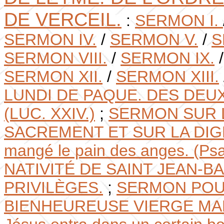
DE VERCEIL.
:
SERMON I.
SERMON IV.
/
SERMON V.
/
S
SERMON VIII.
/
SERMON IX.
SERMON XII.
/
SERMON XIII.
LUNDI DE PAQUE. DES DEUX
(LUC. XXIV.)
;
SERMON SUR L
SACREMENT ET SUR LA DIG
mangé le pain des anges. (Psa
NATIVITÉ DE SAINT JEAN-B
PRIVILÈGES.
;
SERMON POU
BIENHEUREUSE VIERGE MARIE. 