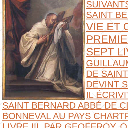
SUIVANTS
SAINT B
VIE ET
PREMIE
SEPT L
GUILLAUM
DE SAINT
DEVINT S
IL ÉCRIVI
SAINT BERNARD ABBÉ DE C
BONNEVAL AU PAYS CHARTR
LIVRE III. PAR GEOFFROY, 