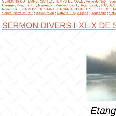
SERMONS DU TEMPS, (SUITE)
:
TEMPS DE NOËL
:
Veille de Noël
;
Jour
Carême
;
Psaume XC
;
Rameaux
;
Mercredi Saint
;
Jeudi Saint
. ;
PÂQUES
Novembre
;
SERMONS DE SAINT BERNARD, POUR DES FÊTES DE SAI
Saints Pierre et Paul
;
Assomption
;
Nativité Vierge Marie
;
Toussaint
;
Sain
SERMON DIVERS I-XLIX DE
Etang