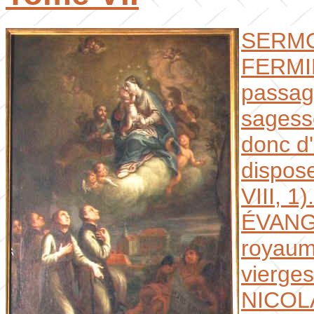
SERMO
FERMI
passage
sagesse
donc d'
dispose
VIII, 1).
ÉVANG
royaum
vierges
NICOL