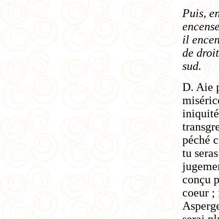
Puis, e
encense
il encen
de droit
sud.
D. Aie 
miséric
iniquit
transgr
péché co
tu sera
jugemen
conçu p
coeur ;
Asperge