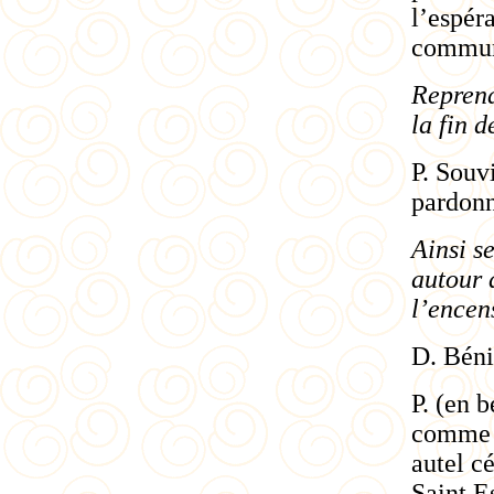
l’espéra
commun
Repren
la fin 
P. Souv
pardonn
Ainsi s
autour 
l’encen
D. Béni
P. (en 
comme u
autel c
Saint Es