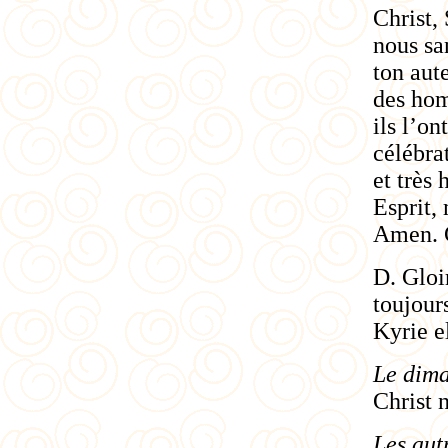
Christ,
nous sa
ton aut
des hom
ils l’o
célébra
et très 
Esprit, 
Amen. Gl
D. Gloi
toujour
Kyrie
e
Le dim
Christ n
Les aut