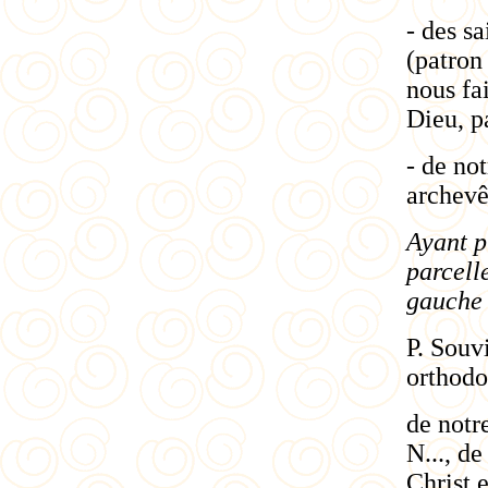
- des s
(patron 
nous fa
Dieu, pa
- de no
archevê
Ayant p
parcell
gauche 
P. Souv
orthodo
de
notre
N..., de
Christ e