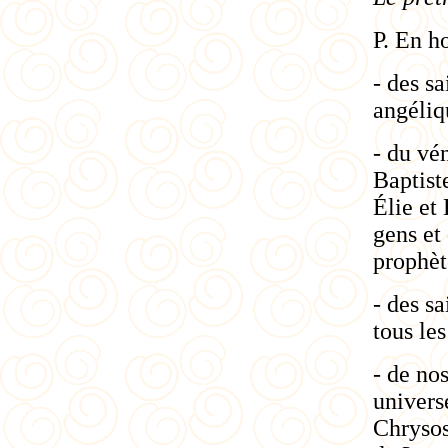
P. En h
- des s
angéliq
- du vé
Baptist
Élie et 
gens et 
prophèt
- des sa
tous les
- de nos
univers
Chrysos