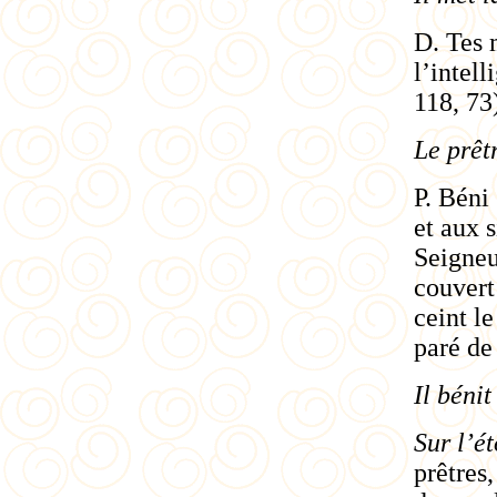
D. Tes 
l’intel
118, 73
Le prêtr
P. Béni
et aux 
Seigneu
couvert
ceint l
paré de
Il béni
Sur l’é
prêtres