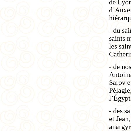
de Lyon
d’Auxerr
hiérarq
- du sa
saints 
les sai
Catheri
- de no
Antoine
Sarov
e
Pélagie
l’Égypt
- des s
et Jean
anargyr