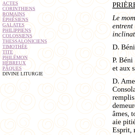
ACTES
PRIÈR
CORINTHIENS
ROMAINS
Le mome
ÉPHÉSIENS
entrent 
GALATES
PHILIPPIENS
inclinat
COLOSSIENS
THESSALONICIENS
D. Béni
TIMOTHÉE
TITE
PHILÉMON
P. Béni
HÉBREUX
et aux s
PÂQUES
DIVINE LITURGIE
D. Amen.
Consolat
remplis
demeure
âmes, t
aie piti
Esprit, 