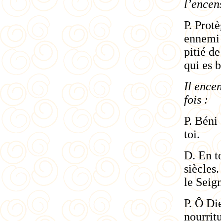
l’encens
P. Prot
ennemi 
pitié d
qui es 
Il ence
fois :
P. Béni 
toi.
D. En t
siècles
le Seig
P. Ô Di
nourrit