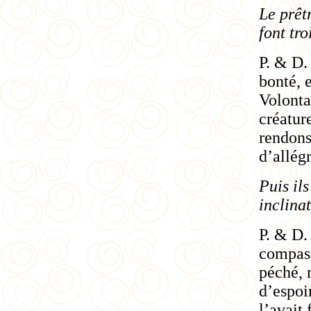
Le prêt
font tro
P. & D.
bonté, 
Volonta
créatur
rendons 
d’allég
Puis il
inclinat
P. & D.
compass
péché, 
d’espoir
l’avait 