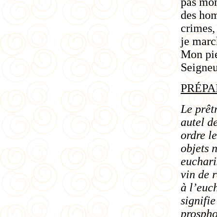
pas mon
des hom
crimes,
je marc
Mon pie
Seigneu
PRÉPA
Le prêt
autel d
ordre l
objets 
euchari
vin de 
à l’euc
signifi
prospho