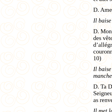
D. Ame
Il baise
D. Mon 
des vêt
d’allég
couronn
10)
Il baise
manchet
D. Ta D
Seigneu
as renv
Il met 