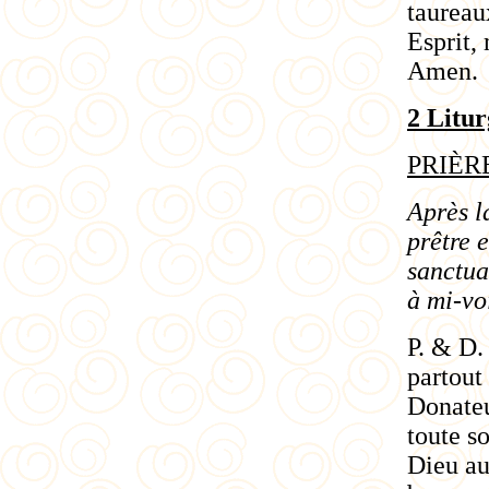
taureaux
Esprit, 
Amen.
2 Litu
PRIÈR
Après l
prêtre e
sanctuai
à mi-voi
P. & D. 
partout 
Donateu
toute s
Dieu au