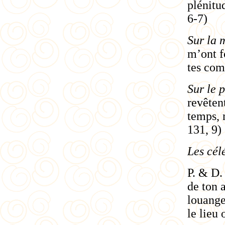
plénitud
6-7)
Sur la 
m’ont f
tes com
Sur le
p
revêten
temps, 
131, 9)
Les cél
P. & D.
de ton a
louange
le lieu