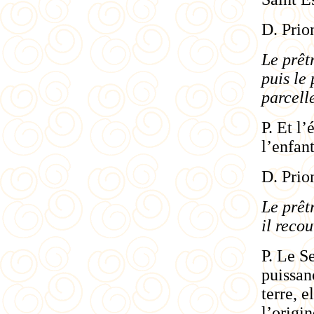
D. Prio
Le prêt
puis
le
p
parcelle
P. Et l’
l’enfant
D. Prio
Le prêt
il recou
P. Le S
puissanc
terre, 
l’origin