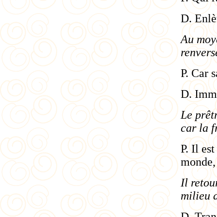
D. Enlè
Au moye
renvers
P. Car s
D. Immo
Le prêt
car la 
P. Il e
monde, 
Il reto
milieu 
D. Tran