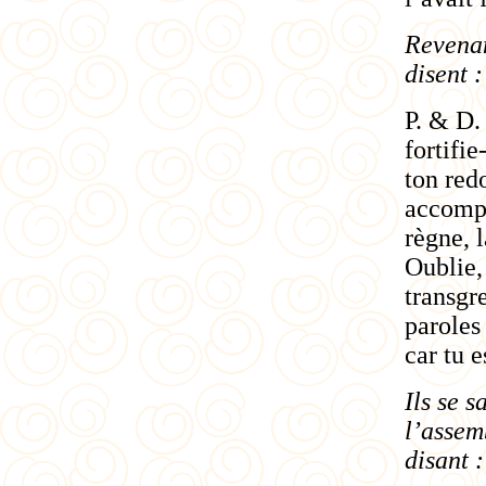
Revenant
disent :
P. & D.
fortifi
ton red
accompl
règne, 
Oublie,
transgr
paroles
car tu 
Ils se 
l’assem
disant :