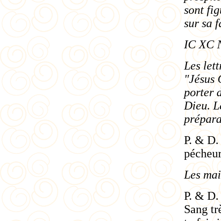
sont fi
sur sa 
IC XC 
Les let
"Jésus 
porter 
Dieu. L
prépara
P. & D.
pécheur.
Les mai
P. & D.
Sang tr