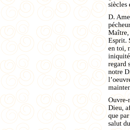
siècles 
D. Amen
pécheur
Maître, 
Esprit.
en toi, 
iniquit
regard 
notre D
l’oeuvr
mainten
Ouvre-n
Dieu, a
que par
salut d