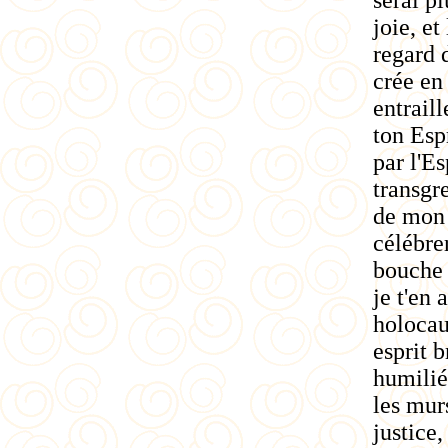
serai p
joie, et
regard 
crée en
entraill
ton Esp
par l'Es
transgr
de mon 
célébre
bouche 
je t'en 
holocaus
esprit b
humilié
les mur
justice,