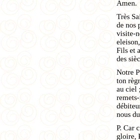
Amen.
Très Sai
de nos 
visite-
eleison
Fils et 
des siè
Notre P
ton règ
au ciel
remets-
débiteu
nous du
P. Car c
gloire, 