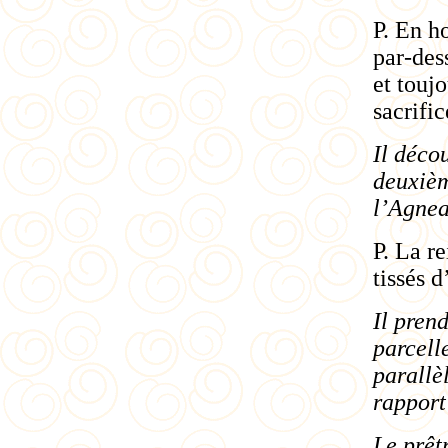
P. En h
par-des
et touj
sacrific
Il déco
deuxiè
l’Agnea
P. La r
tissés d
Il pren
parcell
parallè
rapport
Le prêtr