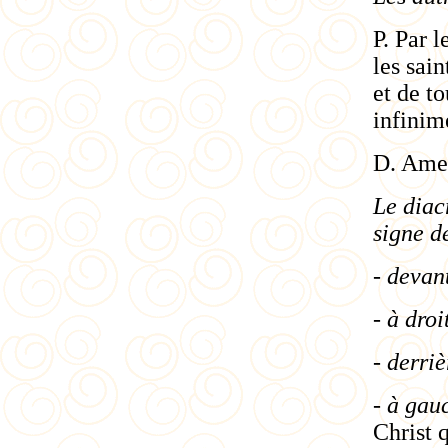
P. Par l
les sai
et de to
infinim
D. Ame
Le diac
signe d
- devan
- à droi
- derriè
- à gau
Christ 