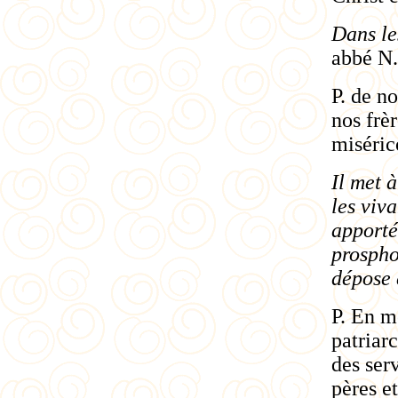
Dans le
abbé N..
P. de no
nos frè
miséric
Il met à
les viva
apporté
prospho
dépose 
P. En m
patriar
des ser
pères e