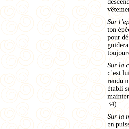
descend
vêtemen
Sur l’
e
ton épé
pour déf
guidera
toujours
Sur la 
c’est l
rendu m
établi 
maintena
34)
Sur la 
en puis