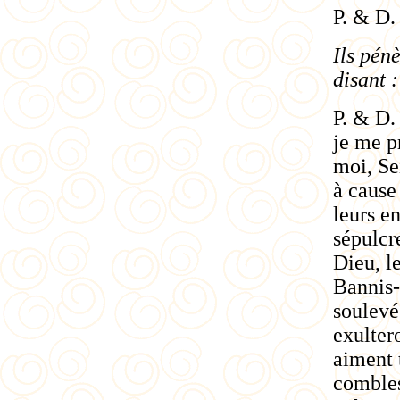
P. & D.
Ils pén
disant :
P. & D.
je me p
moi, Se
à cause
leurs en
sépulcr
Dieu, l
Bannis-
soulevés
exulter
aiment 
combles