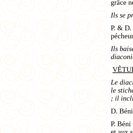
grâce n
Ils se p
P. & D.
pécheur
Ils bais
diacon
VÊTU
Le diac
le
stich
; il incl
D. Béni
P. Béni
et aux s