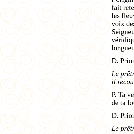
fait ret
les fleu
voix de
Seigneur
véridiq
longueu
D. Prio
Le prêt
il recou
P. Ta ve
de ta l
D. Prio
Le prêtr