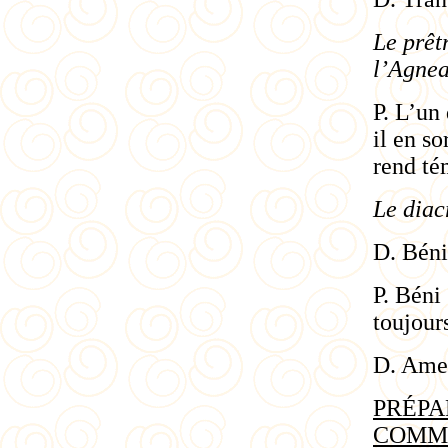
Le prêt
l’Agnea
P. L’un 
il en so
rend té
Le diac
D. Bénis
P. Béni 
toujours
D. Ame
PRÉPA
COMM