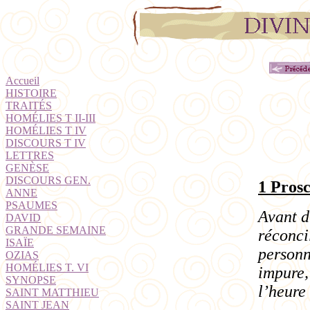
Accueil
HISTOIRE
TRAITÉS
HOMÉLIES T II-III
HOMÉLIES T IV
DISCOURS T IV
LETTRES
GENÈSE
DISCOURS GEN.
1
Pros
ANNE
PSAUMES
Avant d’
DAVID
GRANDE SEMAINE
réconci
ISAÏE
personn
OZIAS
HOMÉLIES T. VI
impure,
SYNOPSE
l’heure
SAINT MATTHIEU
SAINT JEAN