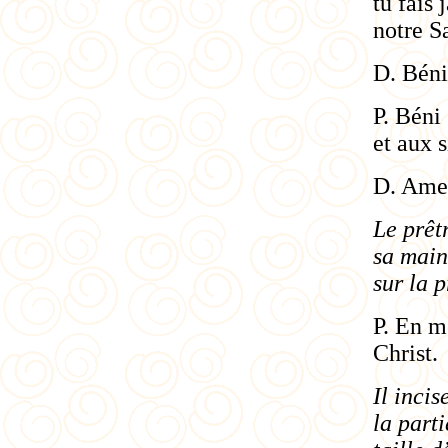
tu fais
notre Sa
D. Béni
P. Béni
et aux s
D. Ame
Le prêt
sa main
sur la
p
P. En m
Christ.
Il incis
la part