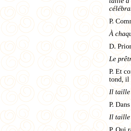
taille d
célébra
P. Comm
À chaqu
D. Prio
Le prêt
P. Et c
tond, il
Il taill
P. Dans
Il taill
P. Qui 