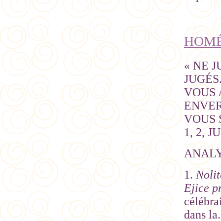
HOMÉL
« NE 
JUGÉS
VOUS 
ENVER
VOUS S
1, 2, 
ANAL
1.
Nolit
Ejice p
célébrai
dans la.