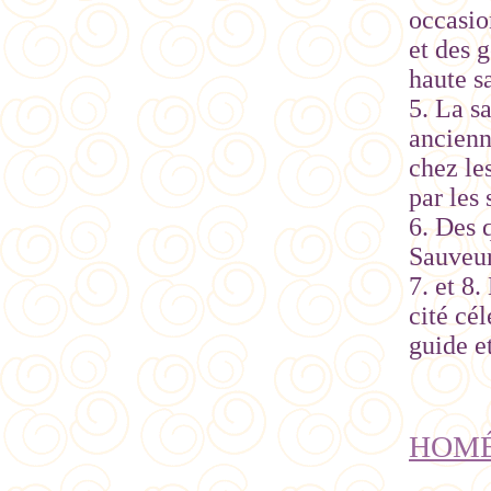
occasio
et des g
haute s
5. La s
ancienn
chez les
par les 
6. Des 
Sauveur
7. et 8
cité cél
guide e
HOMÉL