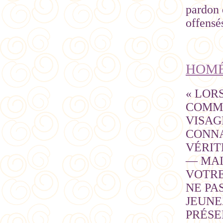
pardon 
offensé
HOMÉ
« LOR
COMME
VISAG
CONNA
VÉRIT
— MAI
VOTRE
NE PA
JEUNE
PRÉSE