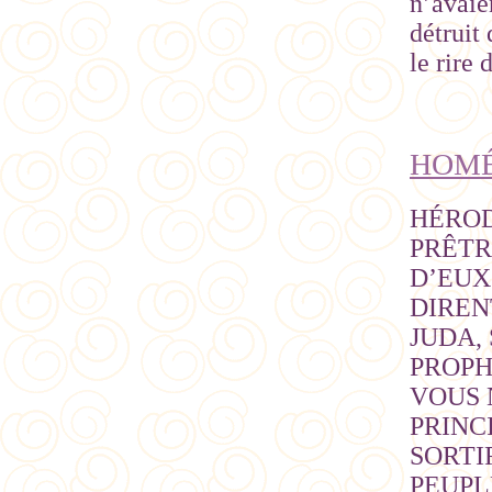
n’avaie
détruit
le rire 
HOMÉL
HÉROD
PRÊTR
D’EUX
DIREN
JUDA,
PROPH
VOUS 
PRINC
SORTI
PEUPLE