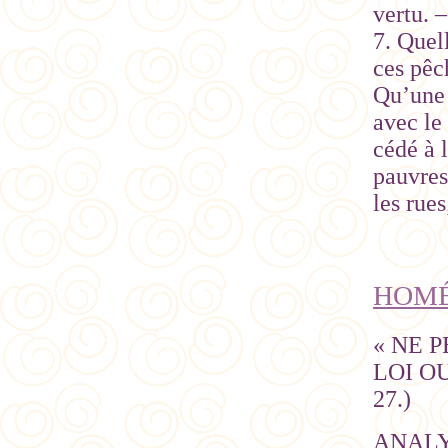
vertu. –
7. Quel
ces pêc
Qu’une 
avec le 
cédé à 
pauvres
les rues
HOMÉ
« NE 
LOI OU
27.)
ANAL