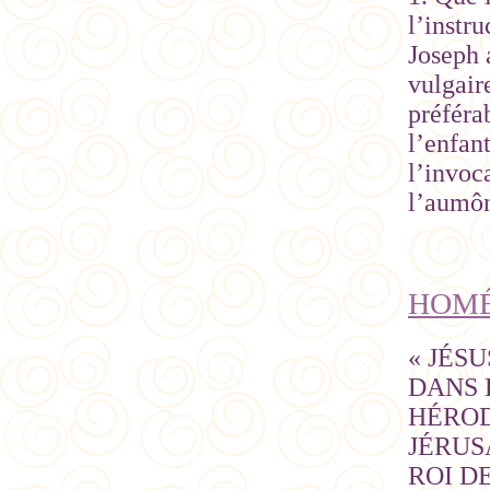
l’instr
Joseph 
vulgair
préféra
l’enfan
l’invoc
l’aumôn
HOMÉ
« JÉS
DANS 
HÉROD
JÉRUS
ROI D