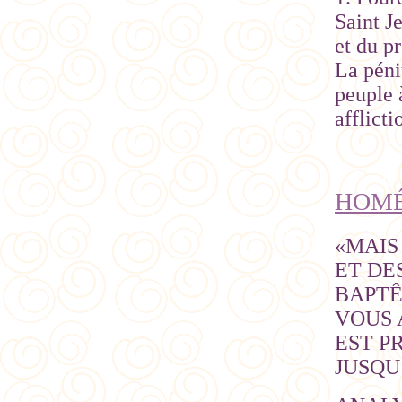
Saint J
et du pr
La péni
peuple à
afflicti
HOMÉ
«MAIS
ET DE
BAPTÊ
VOUS 
EST PR
JUSQU’