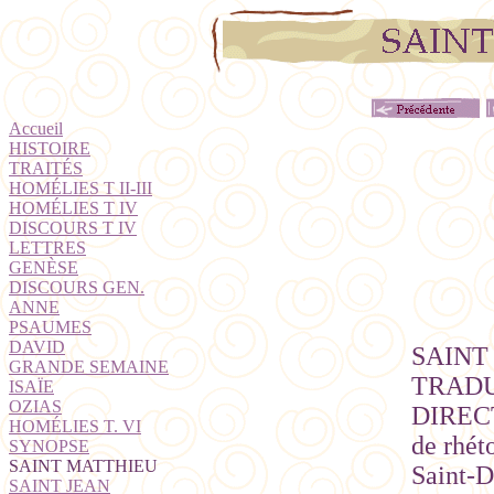
Accueil
HISTOIRE
TRAITÉS
HOMÉLIES T II-III
HOMÉLIES T IV
DISCOURS T IV
LETTRES
GENÈSE
DISCOURS GEN.
ANNE
PSAUMES
DAVID
SAINT
GRANDE SEMAINE
TRADU
ISAÏE
OZIAS
DIRECT
HOMÉLIES T. VI
de rhét
SYNOPSE
SAINT MATTHIEU
Saint-D
SAINT JEAN