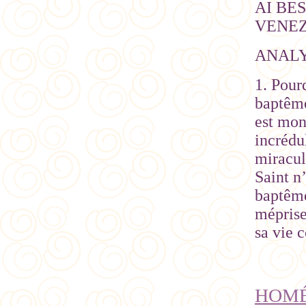
AI BE
VENEZ 
ANAL
1. Pourq
baptême
est mon
incrédu
miracul
Saint n
baptême
méprise
sa vie 
HOMÉL