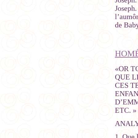
Joseph.
Joseph.
l’aumôn
de Baby
HOMÉ
«OR T
QUE L
CES T
ENFAN
D’EMM
ETC. » 
ANAL
1. Que 