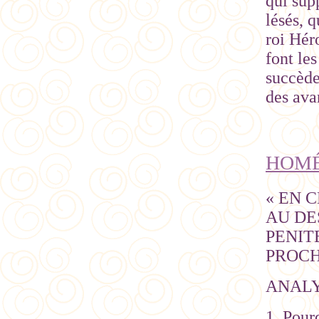
qui sup
lésés, q
roi Hér
font le
succède 
des ava
HOMÉ
« EN 
AU DE
PENIT
PROCHE
ANAL
1. Pourq