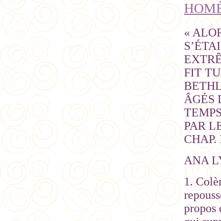
HOMÉ
« ALO
S’ÉTA
EXTRÊ
FIT T
BETHL
ÂGÉS 
TEMPS
PAR LE
CHAP. I
ANA L
1. Colè
repouss
propos 