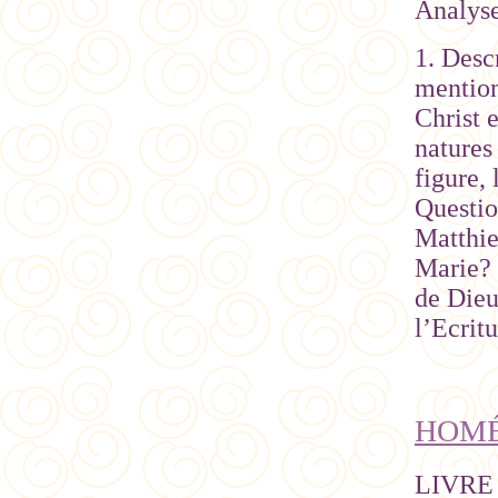
Analys
1. Desc
mention
Christ e
natures
figure,
Questio
Matthie
Marie? 
de Dieu
l’Ecritu
HOMÉL
LIVRE