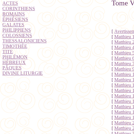
Tome VI
ACTES
CORINTHIENS
ROMAINS
ÉPHÉSIENS
GALATES
PHILIPPIENS
[
Avertisse
COLOSSIENS
[
Matthieu 
THESSALONICIENS
[
Matthieu 2
TIMOTHÉE
[
Matthieu 
TITE
[
Matthieu 5
PHILÉMON
[
Matthieu 
HÉBREUX
[
Matthieu 7
PÂQUES
[
Matthieu 
DIVINE LITURGIE
[
Matthieu 
[
Matthieu 1
[
Matthieu 
[
Matthieu 
[
Matthieu 
[
Matthieu 
[
Matthieu 1
[
Matthieu 
[
Matthieu 
[
Matthieu 2
[
Matthieu 
[
Matthieu 