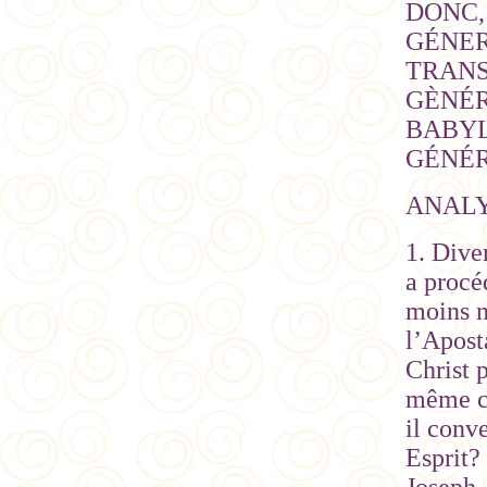
DONC,
GÉNER
TRANS
GÈNÉR
BABYL
GÉNÉRA
ANALY
1. Dive
a procé
moins n
l’Apost
Christ 
même co
il conv
Esprit?