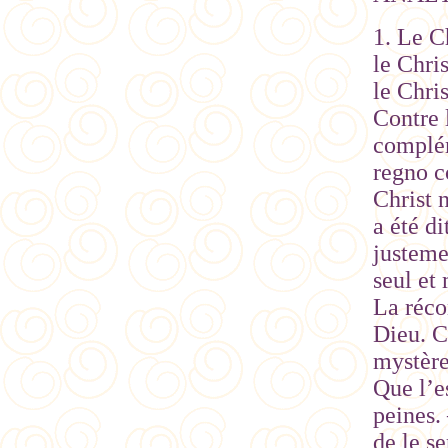
1. Le C
le Chri
le Chri
Contre 
complém
regno c
Christ n
a été d
justeme
seul et 
La réco
Dieu. C’
mystères
Que l’e
peines.
de le se