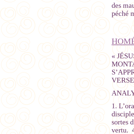
des mau
péché m
HOMÉ
« JÉS
MONTA
S’APPR
VERSET
ANAL
1. L’or
disciple
sortes 
vertu. 4