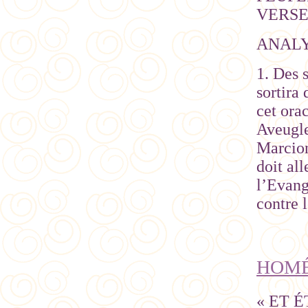
VERSET
ANAL
1. Des 
sortira
cet orac
Aveugle
Marcion
doit al
l’Evang
contre l
HOMÉL
« ET 