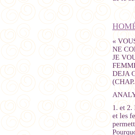
HOMÉ
« VOU
NE CO
JE VO
FEMME
DEJA 
(CHAP.
ANAL
1. et 2
et les 
permetta
Pourquo