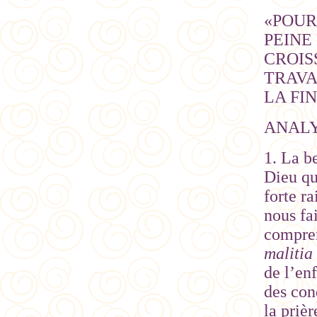
«POUR
PEINE
CROIS
TRAVAI
LA FI
ANAL
1. La b
Dieu qu
forte ra
nous fa
compren
malitia
de l’enf
des con
la priè