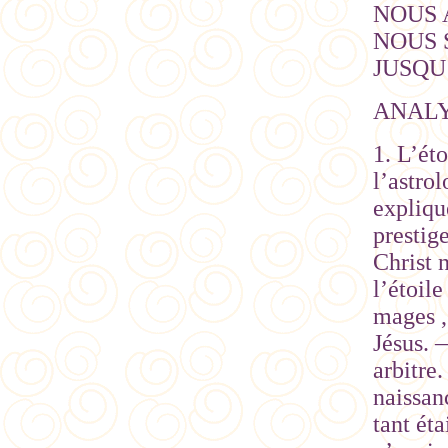
NOUS 
NOUS S
JUSQU
ANAL
1. L’ét
l’astro
explique
prestig
Christ 
l’étoile
mages , 
Jésus. 
arbitre
naissan
tant ét