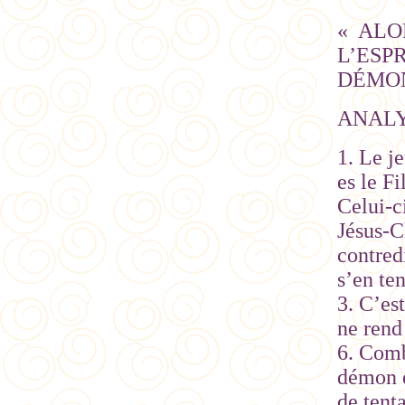
« ALO
L’ESP
DÉMON.
ANAL
1. Le j
es le F
Celui-c
Jésus-C
contredi
s’en ten
3. C’es
ne rend
6. Comb
démon q
de tent