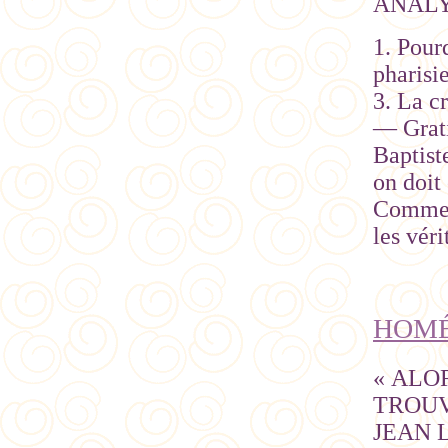
ANAL
1. Pour
pharisi
3. La cr
— Grat
Baptiste
on doit
Comment
les véri
HOMÉL
« ALO
TROUV
JEAN 