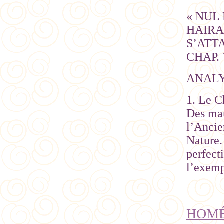
« NUL
HAIRA
S’ATT
CHAP. 
ANAL
1. Le C
Des mau
l’Ancie
Nature.
perfect
l’exemp
HOMÉ