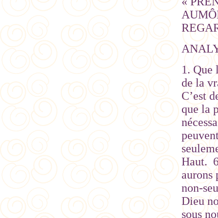
« PRE
AUMÔN
REGARD
ANAL
1. Que 
de la v
C’est d
que la p
nécessa
peuvent
seuleme
Haut. 6
aurons 
non-seu
Dieu no
sous no