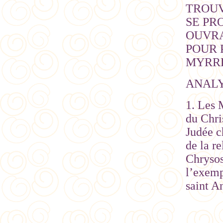
TROUV
SE PR
OUVRA
POUR 
MYRRHE
ANAL
1. Les 
du Chri
Judée c
de la r
Chrysos
l’exemp
saint A