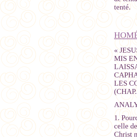
tenté.
HOMÉ
« JES
MIS E
LAISS
CAPHA
LES C
(CHAP.
ANAL
1. Pour
celle d
Christ 