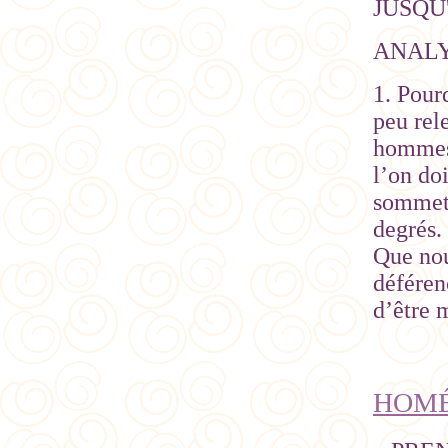
JUSQU
ANAL
1. Pour
peu rele
hommes 
l’on do
sommet 
degrés. 
Que nou
déféren
d’être 
HOMÉ