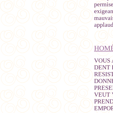
permise
exigean
mauvais
applaud
HOMÉL
VOUS A
DENT 
RESIS
DONNE
PRESE
VEUT 
PREND
EMPORT