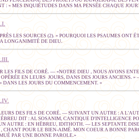
T : « MES INQUIÉTUDES DANS MA PENSÉE CHAQUE JOUR?
I.
PRÈS LES SOURCES (2). » POURQUOI LES PSAUMES ONT É
A LONGANIMITÉ DE DIEU.
II.
R LES FILS DE CORÉ. — «NOTRE DIEU , NOUS AVONS ENT
OPÉRÉE EN LEURS JOURS, DANS DES JOURS ANCIENS. » 
: « DANS LES JOURS DU COMMENCEMENT. »
IV.
RS DES FILS DE CORÉ. — SUIVANT UN AUTRE : A L'AUTE
 HÉBREU DIT : AL SOSANIM, CANTIQUE D'INTELLIGENCE P
UN AUTRE : EN HÉBREU, IDITHOTH. — LES SEPTANTE DIS
 , CHANT POUR LE BIEN-AIMÉ. MON COEUR A BONNE PARO
EMUÉ PAR UNE BONNE PAROLE.»