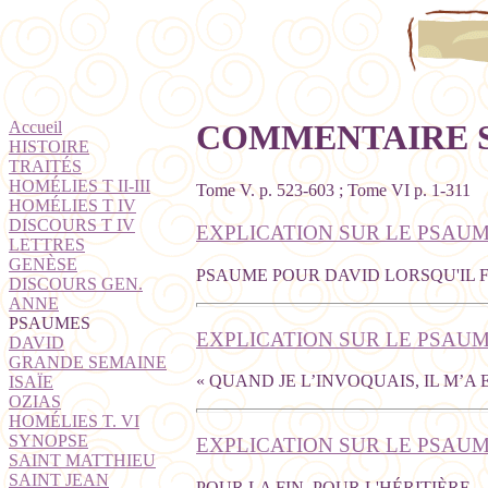
Accueil
COMMENTAIRE S
HISTOIRE
TRAITÉS
HOMÉLIES T II-III
Tome V. p. 523-603 ; Tome VI p. 1-311
HOMÉLIES T IV
DISCOURS T IV
EXPLICATION SUR LE PSAUME
LETTRES
GENÈSE
PSAUME POUR DAVID LORSQU'IL F
DISCOURS GEN.
ANNE
PSAUMES
EXPLICATION SUR LE PSAUME
DAVID
GRANDE SEMAINE
« QUAND JE L’INVOQUAIS, IL M’A 
ISAÏE
OZIAS
HOMÉLIES T. VI
SYNOPSE
EXPLICATION SUR LE PSAUM
SAINT MATTHIEU
SAINT JEAN
POUR LA FIN, POUR L'HÉRITIÈRE.