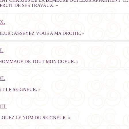
IENT CHASSÉS DE LA DEMEURE QUI LEUR APPARTIENT. 11
RUIT DE SES TRAVAUX. »
X.
NEUR : ASSEYEZ-VOUS A MA DROITE. »
X.
I HOMMAGE DE TOUT MON COEUR. »
I.
T LE SEIGNEUR. »
II.
 LOUEZ LE NOM DU SEIGNEUR. »