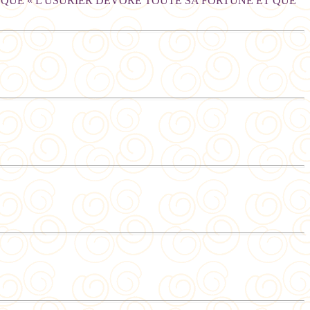
. QUE « L'USURIER DÉVORE TOUTE SA FORTUNE ET QUE