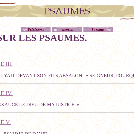
UR LES PSAUMES.
 III.
UYAIT DEVANT SON FILS ABSALON : « SEIGNEUR, POURQU
 IV.
EXAUCÉ LE DIEU DE MA JUSTICE. »
E V.
 — PSAUME DE DAVID.