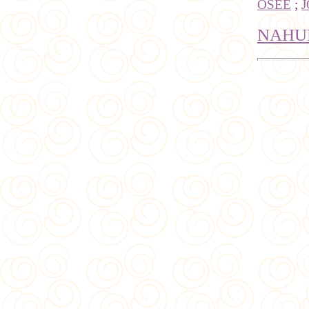
OSÉE
;
J
NAH