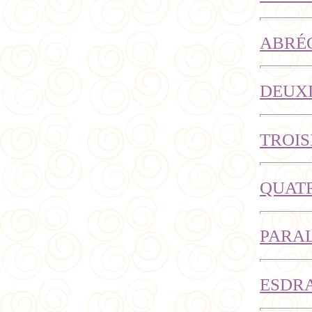
ABRÉG
DEUXI
TROIS
QUATR
PARAL
ESDR