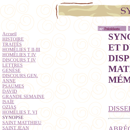
Accueil
SYN
HISTOIRE
TRAITÉS
ET 
HOMÉLIES T II-III
HOMÉLIES T IV
DIS
DISCOURS T IV
LETTRES
MATI
GENÈSE
DISCOURS GEN.
MÉM
ANNE
PSAUMES
DAVID
GRANDE SEMAINE
ISAÏE
OZIAS
DISSE
HOMÉLIES T. VI
SYNOPSE
SAINT MATTHIEU
ABRÉG
SAINT JEAN